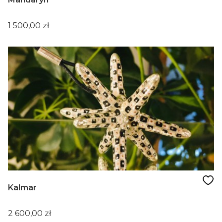
Cena
1 500,00 zł
Kalmar
Cena
2 600,00 zł