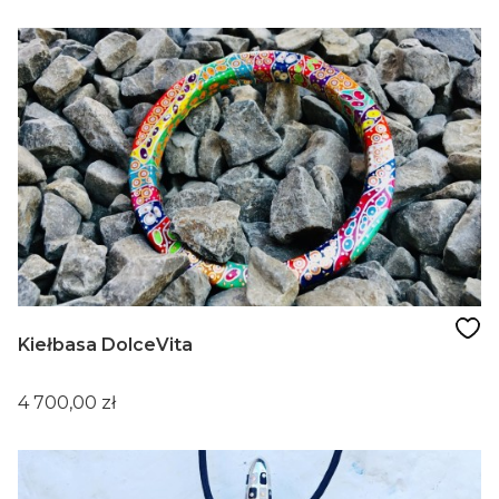
Kiełbasa DolceVita
Cena
4 700,00 zł