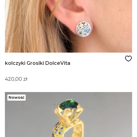
kolczyki Grosiki DolceVita
Cena
420,00 zł
Nowość