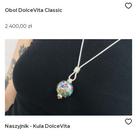
Obol DolceVita Classic
Cena
2 400,00 zł
Naszyjnik - Kula DolceVita