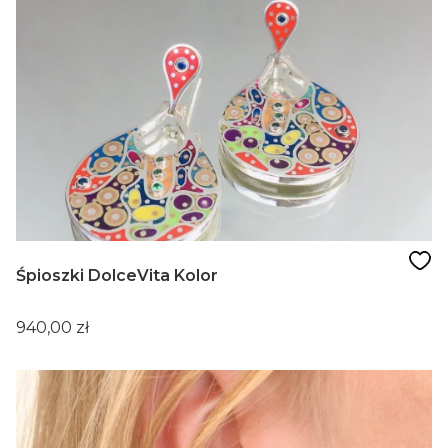
Śpioszki DolceVita Kolor
Cena
940,00 zł