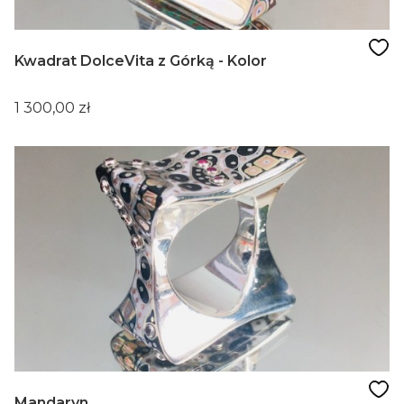
Kwadrat DolceVita z Górką - Kolor
Cena
1 300,00 zł
Mandaryn