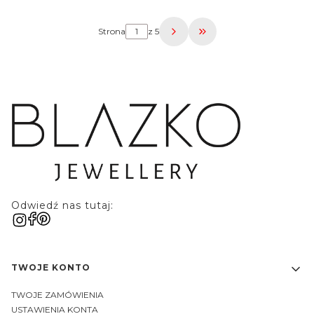
Strona
z 5
Przejdź do ostatniej 
Odwiedź nas tutaj:
Linki w stopce
TWOJE KONTO
TWOJE ZAMÓWIENIA
USTAWIENIA KONTA