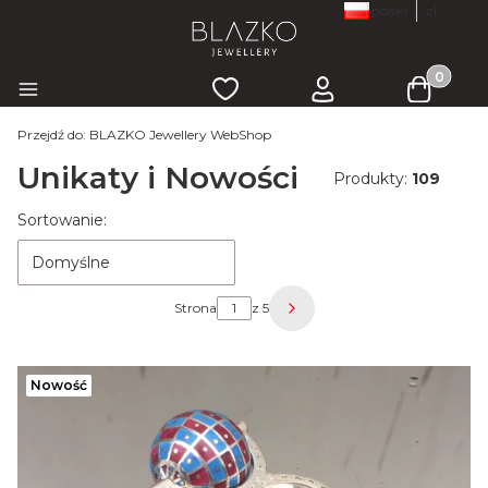
polski
zł
Produkty
Ulubione
Zaloguj się
Koszyk
Menu
Przejdź do:
BLAZKO Jewellery WebShop
Unikaty i Nowości
Produkty:
109
Lista produktów
Sortowanie:
Domyślne
Strona
z 5
Następne produkty
Nowość