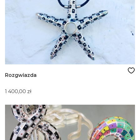
Rozgwiazda
Cena
1 400,00 zł