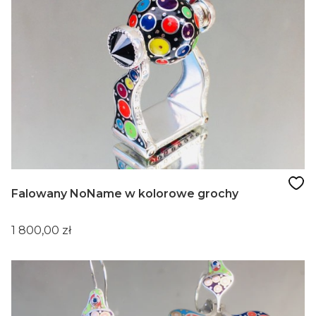
Falowany NoName w kolorowe grochy
Cena
1 800,00 zł