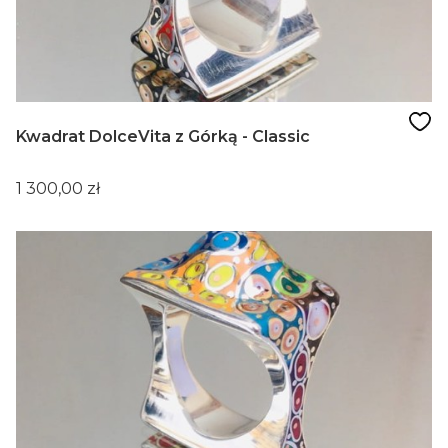
Kwadrat DolceVita z Górką - Classic
Cena
1 300,00 zł