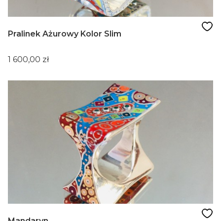
Pralinek Ażurowy Kolor Slim
Cena
1 600,00 zł
Mandaryn