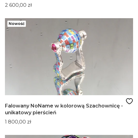
Cena
2 600,00 zł
Nowość
Falowany NoName w kolorową Szachownicę -
unikatowy pierścień
Cena
1 800,00 zł