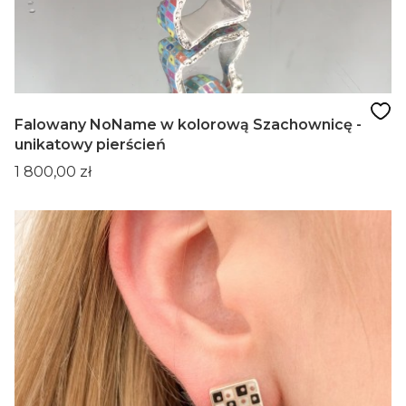
Falowany NoName w kolorową Szachownicę -
unikatowy pierścień
Cena
1 800,00 zł