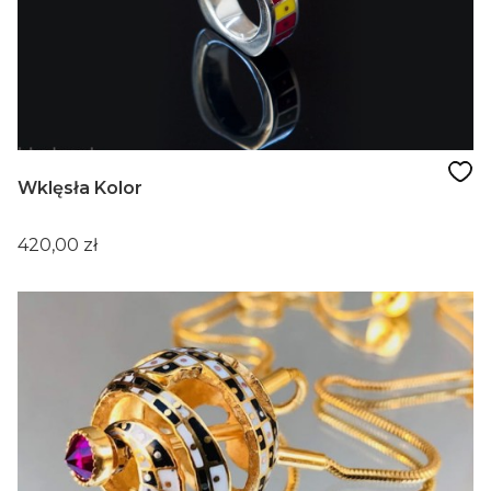
Wklęsła Kolor
Cena
420,00 zł