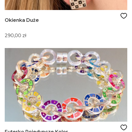
Okienka Duże
Cena
290,00 zł
Futerko Pojedyncze Kolor