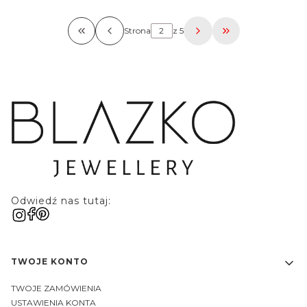
Strona
z 5
Wróć do pierwszej strony z produktami
Przejdź do osta
Odwiedź nas tutaj:
Linki w stopce
TWOJE KONTO
TWOJE ZAMÓWIENIA
USTAWIENIA KONTA