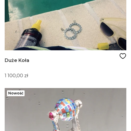
Duże Koła
Cena
1 100,00 zł
Nowość