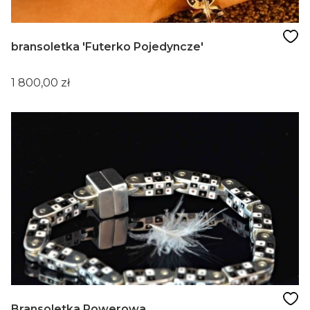
bransoletka 'Futerko Pojedyncze'
Cena
1 800,00 zł
Bransoletka Rowerowa