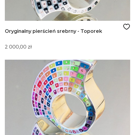
Oryginalny pierścień srebrny - Toporek
Cena
2 000,00 zł