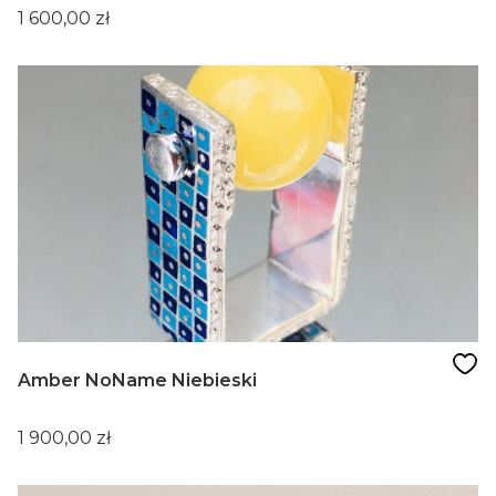
Cena
1 600,00 zł
Amber NoName Niebieski
Cena
1 900,00 zł