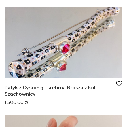
Patyk z Cyrkonią - srebrna Brosza z kol.
Szachownicy
Cena
1 300,00 zł