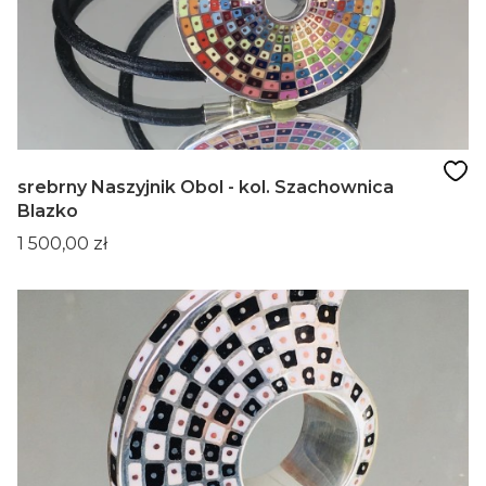
srebrny Naszyjnik Obol - kol. Szachownica
Blazko
Cena
1 500,00 zł