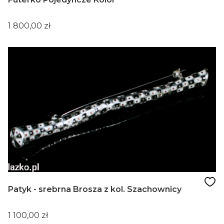
Cena
1 800,00 zł
Patyk - srebrna Brosza z kol. Szachownicy
Cena
1 100,00 zł