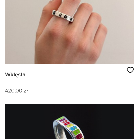
Wklęsła
Cena
420,00 zł