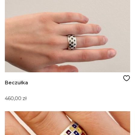
Beczułka
Cena
460,00 zł