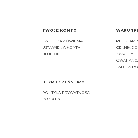
TWOJE KONTO
WARUNK
Linki w stopce
TWOJE ZAMÓWIENIA
REGULAMIN
USTAWIENIA KONTA
CENNIK D
ULUBIONE
ZWROTY
GWARANC
TABELA R
BEZPIECZEŃSTWO
POLITYKA PRYWATNOŚCI
COOKIES