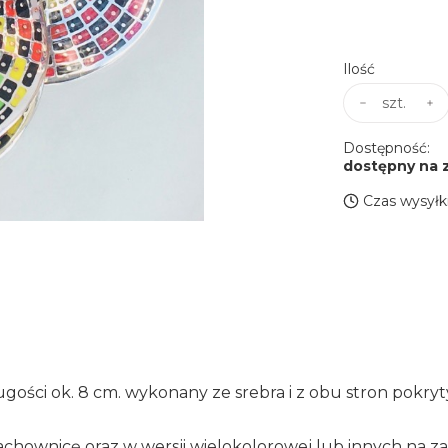
Wybierz
Ilość
szt.
Dostępność:
dostępny na 
Czas wysyłki
ugości ok. 8 cm. wykonany ze srebra i z obu stron pokr
zachownicę oraz w wersji wielokolorowej lub innych na z