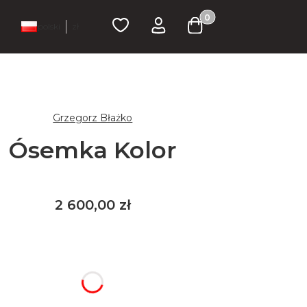
Produkty w koszyku: 
Ulubione
Zaloguj się
Koszyk
polski
zł
Grzegorz Błażko
Ósemka Kolor
Cena
2 600,00 zł
iar / wariant produktu:
arianty mogą różnić się ceną