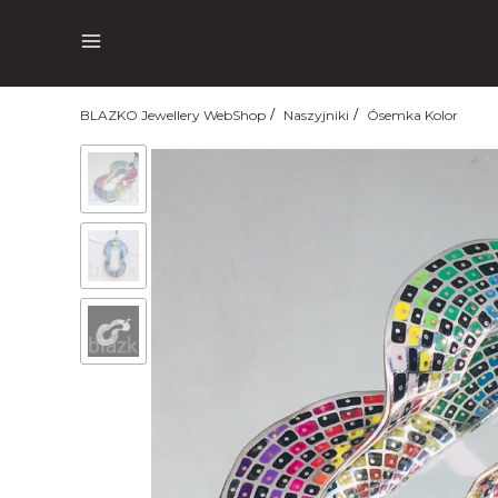
Menu
BLAZKO Jewellery WebShop
Naszyjniki
Ósemka Kolor