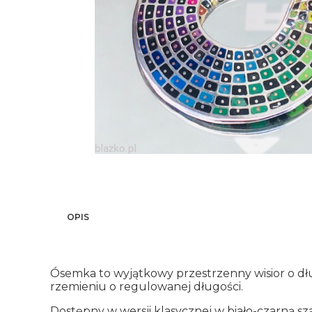
OPIS
Ósemka to wyjątkowy przestrzenny wisior o dł
rzemieniu o regulowanej długości.
Dostępny w wersji klasycznej w biało-czarną s