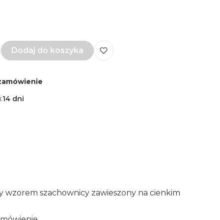
Dodaj do koszyka
zamówienie
:
14 dni
yty wzorem szachownicy zawieszony na cienkim
amówienie.