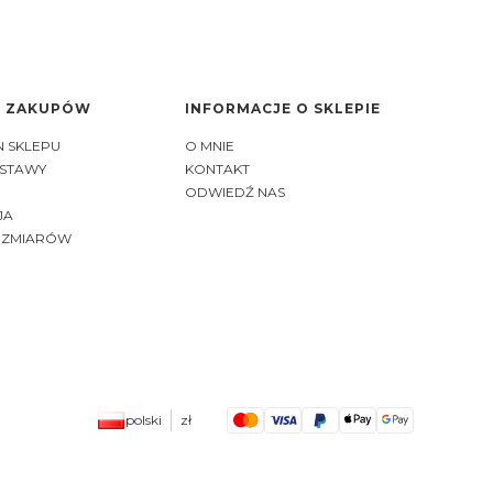
I ZAKUPÓW
INFORMACJE O SKLEPIE
 SKLEPU
O MNIE
OSTAWY
KONTAKT
ODWIEDŹ NAS
JA
OZMIARÓW
polski
zł