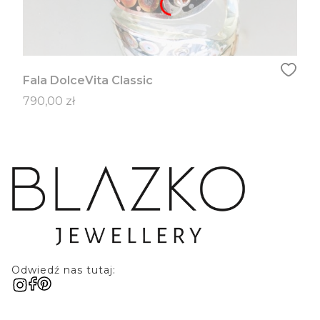
Fala DolceVita Classic
Cena
790,00 zł
Odwiedź nas tutaj: