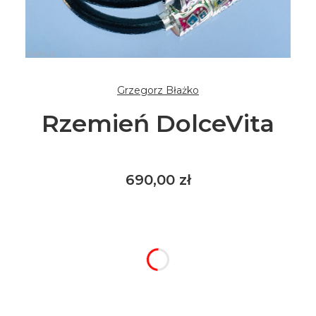
Grzegorz Błażko
Rzemień DolceVita
Cena
690,00 zł
Wybierz rozmiar / wariant produktu:
Poszczególne warianty mogą różnić się ceną
*
Kolor
Wybierz