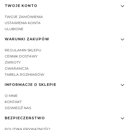
Linki w stopce
TWOJE KONTO
TWOJE ZAMÓWIENIA
USTAWIENIA KONTA
ULUBIONE
WARUNKI ZAKUPÓW
REGULAMIN SKLEPU
CENNIK DOSTAWY
ZWROTY
GWARANCJA
TABELA ROZMIARÓW
INFORMACJE O SKLEPIE
O MNIE
KONTAKT
ODWIEDŹ NAS
BEZPIECZEŃSTWO
POLITYKA PRYWATNOŚCI