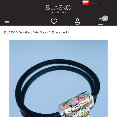
polski
zł
Produkty
Ulubione
Zaloguj się
Koszyk
Menu
BLAZKO Jewellery WebShop
Bransoletki