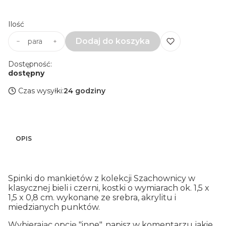
Wybierz
Ilość
Dodaj do koszyka
para
Dostępność:
dostępny
Czas wysyłki:
24 godziny
OPIS
Spinki do mankietów z kolekcji Szachownicy w
klasycznej bieli i czerni, kostki o wymiarach ok. 1,5 x
1,5 x 0,8 cm. wykonane ze srebra, akrylitu i
miedzianych punktów.
Wybierając opcję "inne", napisz w komentarzu jakie